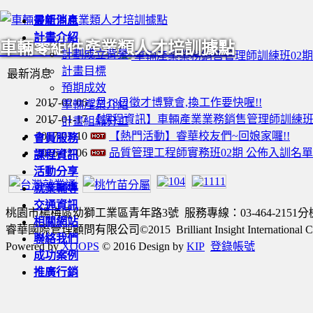
最新消息
計畫介紹
車輛零組件產業類人才培訓據點
計劃成立背景
車輛產業業務銷售管理師訓練班02期
計畫目標
最新消息
預期成效
2017-02-06
2月18日徵才博覽會,換工作要快喔!!
車輛產業介紹
2017-01-17
【課程資訊】車輛產業業務銷售管理師訓練班02
計畫組織分工
2017-01-10
【熱門活動】睿華校友們~回娘家囉!!
會員服務
2016-12-06
品質管理工程師實務班02期 公佈入訓名單
課程資訊
活動分享
就業輔導
交通資訊
桃園市楊梅區幼獅工業區青年路3號 服務專線：03-464-2151分機220
相關網站
睿華國際管理顧問有限公司©2015 Brilliant Insight International Consulta
聯絡我們
Powered by
XOOPS
© 2016 Design by
KIP
登錄帳號
成功案例
推廣行銷