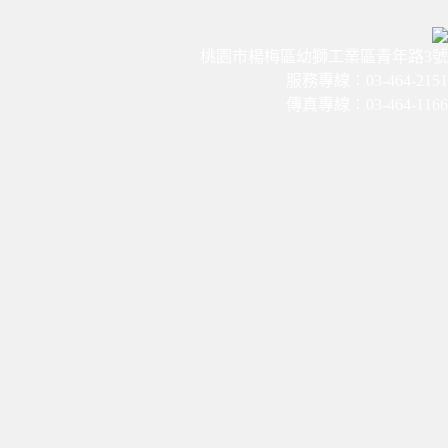
桃園市楊梅區幼獅工業區青年路3號
服務專線：03-464-2151
傳真專線：03-464-1166