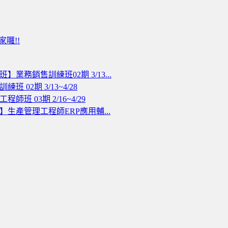
囉!!
】業務銷售訓練班02期 3/13...
班 02期 3/13~4/28
師班 03期 2/16~4/29
】生產管理工程師ERP應用輔...