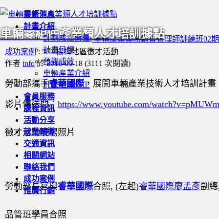
最新消息
計畫介紹
車輛零組件產業類人才培訓據點
計劃成立背景
車輛產業業務銷售管理師訓練班02期
計畫目標
成功案例
: 5/16楊梅地區徵才活動
預期成效
作者
info
於 2016-05-18
(
3111 次閱讀
)
車輛產業介紹
勞動部攜手
睿華國際
，展開車輛產業技術人才培訓計畫
計畫組織分工
會員服務
影片傳送門：
https://www.youtube.com/watch?v=pMUW
課程資訊
活動分享
徵才活動現場照片
就業輔導
交通資訊
相關網站
聯絡我們
成功案例
勞動部長官與
睿華國際
合照, (左起)
睿華國際
廖孟彥
副總
推廣行銷
品管班學員合照