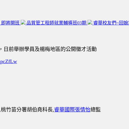
 即將開班
品質管工程師就業輔導班03期
睿華校友們~回娘家
，日前舉辦學員及楊梅地區的公開徵才活動
mpcZfLw
,桃竹苗分署胡伯堯科長,
睿華國際
張情怡
總監