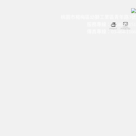
桃園市楊梅區幼獅工業區青年路3號
服務專線：03-464-2151
傳真專線：03-464-1166