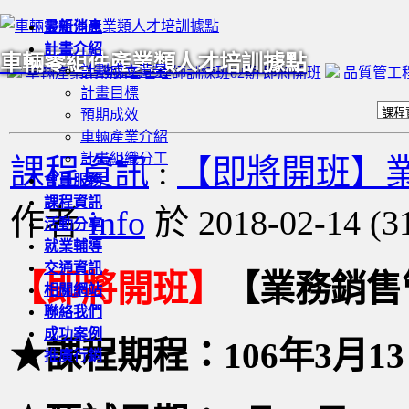
最新消息
計畫介紹
車輛零組件產業類人才培訓據點
計劃成立背景
車輛產業業務銷售管理師訓練班02期 即將開班
品質管工
計畫目標
預期成效
車輛產業介紹
計畫組織分工
課程資訊
:
【即將開班】業務
會員服務
課程資訊
作者
info
於 2018-02-14
(
3
活動分享
就業輔導
交通資訊
【即將開班】
【業務銷售
相關網站
聯絡我們
成功案例
★課程期程：106年3月13
推廣行銷