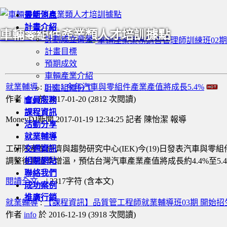
最新消息
計畫介紹
車輛零組件產業類人才培訓據點
計劃成立背景
車輛產業業務銷售管理師訓練班02期
計畫目標
預期成效
車輛產業介紹
就業輔導
:
IEK：今年汽車與零組件產業產值將成長5.4%
計畫組織分工
作者
info
於 2017-01-20
(
2812 次閱讀
)
會員服務
課程資訊
MoneyDJ新聞 2017-01-19 12:34:25 記者 陳怡潔 報導
活動分享
就業輔導
工研院產業經濟與趨勢研究中心
交通資訊
(IEK)
今
(19)
日發表汽車與零組
調整後將逐季增溫，預估台灣汽車產業產值將成長約
相關網站
4.4%
至
5.
聯絡我們
閱讀全文...
| 2317字符 (含本文)
成功案例
推廣行銷
就業輔導
:
【課程資訊】品質管工程師就業輔導班03期 開始招
作者
info
於 2016-12-19
(
3918 次閱讀
)