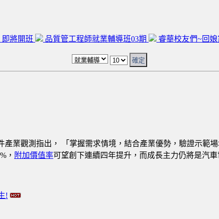
 即將開班
品質管工程師就業輔導班03期
睿華校友們~回娘家
件產業觀測指出，
「掌握需求情境，結合產業優勢，驗證示範場
4%
，
附加價值率
可望創下連續四年提升，而成長主力仍將是汽車
生!