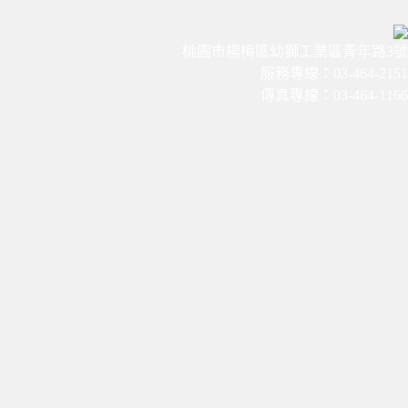
桃園市楊梅區幼獅工業區青年路3號
服務專線：03-464-2151
傳真專線：03-464-1166