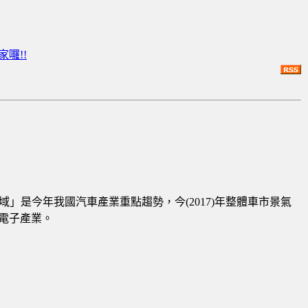
囉!!
域」是今年我國汽車產業重點趨勢，今
(2017)
年整體車市景氣
電子產業。