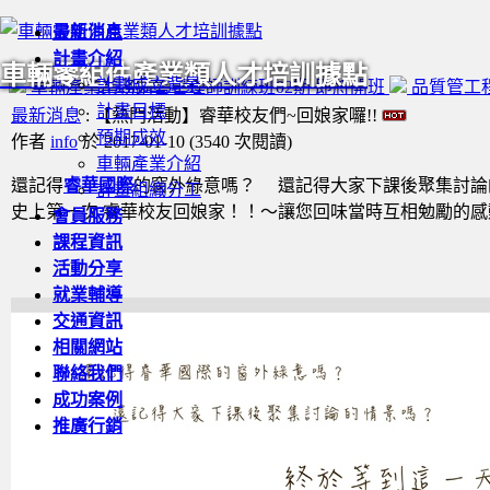
最新消息
計畫介紹
車輛零組件產業類人才培訓據點
計劃成立背景
車輛產業業務銷售管理師訓練班02期 即將開班
品質管工
計畫目標
最新消息
: 【熱門活動】睿華校友們~回娘家囉!!
預期成效
作者
info
於 2017-01-10
(
3540 次閱讀
)
車輛產業介紹
還記得
睿華國際
的窗外綠意嗎？ 還記得大家下課後聚集討論
計畫組織分工
史上第一次 睿華校友回娘家！！～讓您回味當時互相勉勵的感
會員服務
課程資訊
活動分享
就業輔導
交通資訊
相關網站
聯絡我們
成功案例
推廣行銷